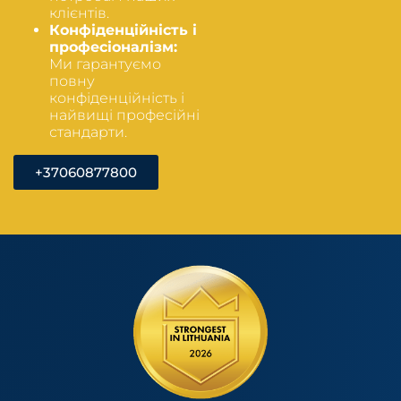
клієнтів.
Конфіденційність і
професіоналізм:
Ми гарантуємо
повну
конфіденційність і
найвищі професійні
стандарти.
+37060877800