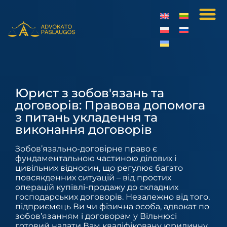
Юрист з зобов'язань та
договорів: Правова допомога
з питань укладення та
виконання договорів
Зобов’язально-договірне право є
фундаментальною частиною ділових і
цивільних відносин, що регулює багато
повсякденних ситуацій – від простих
операцій купівлі-продажу до складних
господарських договорів. Незалежно від того,
підприємець Ви чи фізична особа, адвокат по
зобов’язанням і договорам у Вільнюсі
готовий надати Вам кваліфіковану юридичну