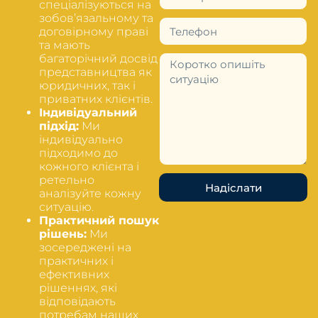
спеціалізуються на
зобов’язальному та
договірному праві
та мають
багаторічний досвід
представництва як
юридичних, так і
приватних клієнтів.
Індивідуальний
підхід:
Ми
індивідуально
підходимо до
кожного клієнта і
ретельно
Надіслати
аналізуйте кожну
ситуацію.
Практичний пошук
рішень:
Ми
зосереджені на
практичних і
ефективних
рішеннях, які
відповідають
потребам наших