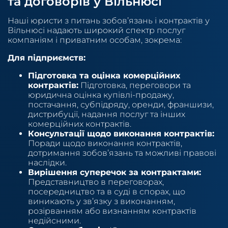
та договорів у Вільнюсі
Наші юристи з питань зобов’язань і контрактів у
Вільнюсі надають широкий спектр послуг
компаніям і приватним особам, зокрема:
Для підприємств:
Підготовка та оцінка комерційних
контрактів:
Підготовка, переговори та
юридична оцінка купівлі-продажу,
постачання, субпідряду, оренди, франшизи,
дистрибуції, надання послуг та інших
комерційних контрактів.
Консультації щодо виконання контрактів:
Поради щодо виконання контрактів,
дотримання зобов’язань та можливі правові
наслідки.
Вирішення суперечок за контрактами:
Представництво в переговорах,
посередництво та в суді в спорах, що
виникають у зв’язку з виконанням,
розірванням або визнанням контрактів
недійсними.