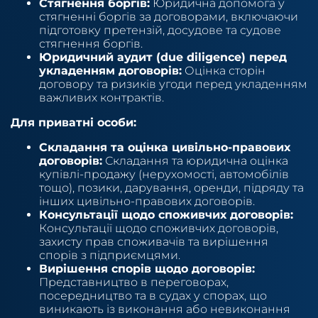
Стягнення боргів:
Юридична допомога у
стягненні боргів за договорами, включаючи
підготовку претензій, досудове та судове
стягнення боргів.
Юридичний аудит (due diligence) перед
укладенням договорів:
Оцінка сторін
договору та ризиків угоди перед укладенням
важливих контрактів.
Для приватні особи:
Складання та оцінка цивільно-правових
договорів:
Складання та юридична оцінка
купівлі-продажу (нерухомості, автомобілів
тощо), позики, дарування, оренди, підряду та
інших цивільно-правових договорів.
Консультації щодо споживчих договорів:
Консультації щодо споживчих договорів,
захисту прав споживачів та вирішення
спорів з підприємцями.
Вирішення спорів щодо договорів:
Представництво в переговорах,
посередництво та в судах у спорах, що
виникають із виконання або невиконання