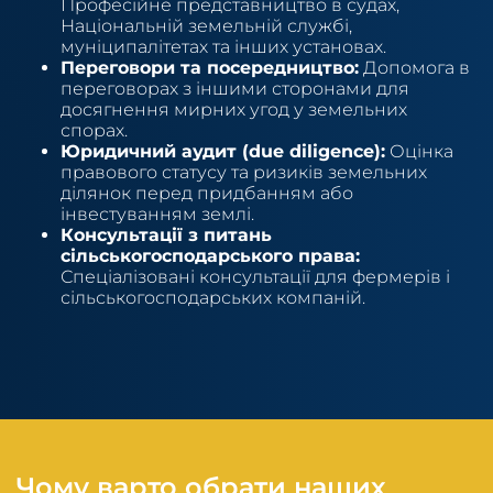
Професійне представництво в судах,
Національній земельній службі,
муніципалітетах та інших установах.
Переговори та посередництво:
Допомога в
переговорах з іншими сторонами для
досягнення мирних угод у земельних
спорах.
Юридичний аудит (due diligence):
Оцінка
правового статусу та ризиків земельних
ділянок перед придбанням або
інвестуванням землі.
Консультації з питань
сільськогосподарського права:
Спеціалізовані консультації для фермерів і
сільськогосподарських компаній.
Чому варто обрати наших