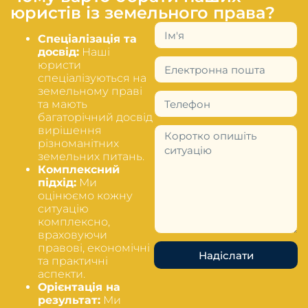
юристів із земельного права?
Спеціалізація та
досвід:
Наші
юристи
спеціалізуються на
земельному праві
та мають
багаторічний досвід
вирішення
різноманітних
земельних питань.
Комплексний
підхід:
Ми
оцінюємо кожну
ситуацію
комплексно,
враховуючи
правові, економічні
Надіслати
та практичні
аспекти.
Орієнтація на
результат:
Ми