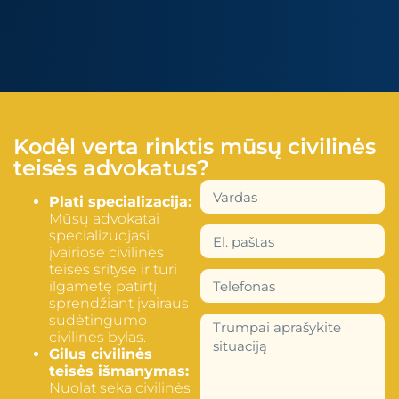
Kodėl verta rinktis mūsų civilinės
teisės advokatus?
Plati specializacija:
Mūsų advokatai
specializuojasi
įvairiose civilinės
teisės srityse ir turi
ilgametę patirtį
sprendžiant įvairaus
sudėtingumo
civilines bylas.
Gilus civilinės
teisės išmanymas:
Nuolat seka civilinės