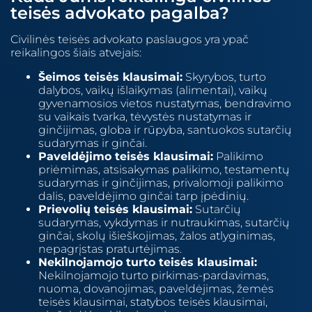
teisės advokato pagalba?
Civilinės teisės advokato paslaugos yra ypač
reikalingos šiais atvejais:
Šeimos teisės klausimai:
Skyrybos, turto
dalybos, vaikų išlaikymas (alimentai), vaikų
gyvenamosios vietos nustatymas, bendravimo
su vaikais tvarka, tėvystės nustatymas ir
ginčijimas, globa ir rūpyba, santuokos sutarčių
sudarymas ir ginčai.
Paveldėjimo teisės klausimai:
Palikimo
priėmimas, atsisakymas palikimo, testamentų
sudarymas ir ginčijimas, privalomoji palikimo
dalis, paveldėjimo ginčai tarp įpėdinių.
Prievolių teisės klausimai:
Sutarčių
sudarymas, vykdymas ir nutraukimas, sutarčių
ginčai, skolų išieškojimas, žalos atlyginimas,
nepagrįstas praturtėjimas.
Nekilnojamojo turto teisės klausimai:
Nekilnojamojo turto pirkimas-pardavimas,
nuoma, dovanojimas, paveldėjimas, žemės
teisės klausimai, statybos teisės klausimai,