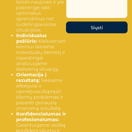
teisės naujoves ir yra
pasirengę rasti
optimalius
sprendimus net
sudėtingiausiose
Siųsti
situacijose.
Individualus
požiūris:
Kiekvienam
klientui skiriame
individualų dėmesį ir
rūpestingai
analizuojame
kiekvieną situaciją.
Orientacija į
rezultatą:
Siekiame
efektyviai ir
operatyviai išspręsti
klientų problemas ir
pasiekti geriausią
įmanomą rezultatą.
Konfidencialumas ir
profesionalumas:
Garantuojame visišką
konfidencialumą ir