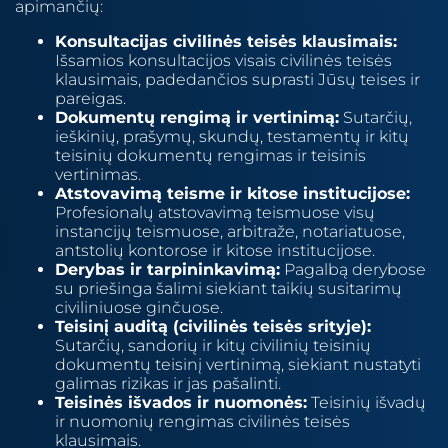
apimančių:
Konsultacijas civilinės teisės klausimais:
Išsamios konsultacijos visais civilinės teisės
klausimais, padedančios suprasti Jūsų teises ir
pareigas.
Dokumentų rengimą ir vertinimą:
Sutarčių,
ieškinių, prašymų, skundų, testamentų ir kitų
teisinių dokumentų rengimas ir teisinis
vertinimas.
Atstovavimą teisme ir kitose institucijose:
Profesionalų atstovavimą teismuose visų
instancijų teismuose, arbitraže, notariatuose,
antstolių kontorose ir kitose institucijose.
Derybas ir tarpininkavimą:
Pagalbą derybose
su priešinga šalimi siekiant taikių susitarimų
civiliniuose ginčuose.
Teisinį auditą (civilinės teisės srityje):
Sutarčių, sandorių ir kitų civilinių teisinių
dokumentų teisinį vertinimą, siekiant nustatyti
galimas rizikas ir jas pašalinti.
Teisinės išvados ir nuomonės:
Teisinių išvadų
ir nuomonių rengimas civilinės teisės
klausimais.