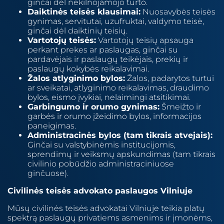
ginčai dėl nekilnojamojo turto.
Daiktinės teisės klausimai:
Nuosavybės teisės
gynimas, servitutai, uzufruktai, valdymo teisė,
ginčai dėl daiktinių teisių.
Vartotojų teisės:
Vartotojų teisių apsauga
perkant prekes ar paslaugas, ginčai su
pardavėjais ir paslaugų teikėjais, prekių ir
paslaugų kokybės reikalavimai.
Žalos atlyginimo bylos:
Žalos, padarytos turtui
ar sveikatai, atlyginimo reikalavimas, draudimo
bylos, eismo įvykiai, nelaimingi atsitikimai.
Garbingumo ir orumo gynimas:
Šmeižto ir
garbės ir orumo įžeidimo bylos, informacijos
paneigimas.
Administracinės bylos (tam tikrais atvejais):
Ginčai su valstybinėmis institucijomis,
sprendimų ir veiksmų apskundimas (tam tikrais
civilinio pobūdžio administraciniuose
ginčuose).
Civilinės teisės advokato paslaugos Vilniuje
Mūsų civilinės teisės advokatai Vilniuje teikia platų
spektrą paslaugų privatiems asmenims ir įmonėms,