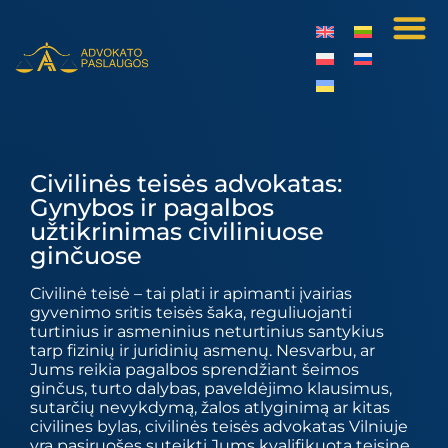
Civilinės teisės advokatas:
Gynybos ir pagalbos
užtikrinimas civiliniuose
ginčuose
Civilinė teisė – tai plati ir apimanti įvairias
gyvenimo sritis teisės šaka, reguliuojanti
turtinius ir asmeninius neturtinius santykius
tarp fizinių ir juridinių asmenų. Nesvarbu, ar
Jums reikia pagalbos sprendžiant šeimos
ginčus, turto dalybas, paveldėjimo klausimus,
sutarčių nevykdymą, žalos atlyginimą ar kitas
civilines bylas, civilinės teisės advokatas Vilniuje
yra pasiruošęs suteikti Jums kvalifikuotą teisinę