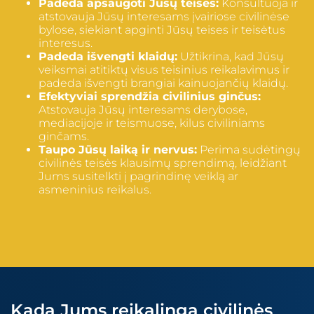
Padeda apsaugoti Jūsų teises:
Konsultuoja ir
atstovauja Jūsų interesams įvairiose civilinėse
bylose, siekiant apginti Jūsų teises ir teisėtus
interesus.
Padeda išvengti klaidų:
Užtikrina, kad Jūsų
veiksmai atitiktų visus teisinius reikalavimus ir
padeda išvengti brangiai kainuojančių klaidų.
Efektyviai sprendžia civilinius ginčus:
Atstovauja Jūsų interesams derybose,
mediacijoje ir teismuose, kilus civiliniams
ginčams.
Taupo Jūsų laiką ir nervus:
Perima sudėtingų
civilinės teisės klausimų sprendimą, leidžiant
Jums susitelkti į pagrindinę veiklą ar
asmeninius reikalus.
Kada Jums reikalinga civilinės