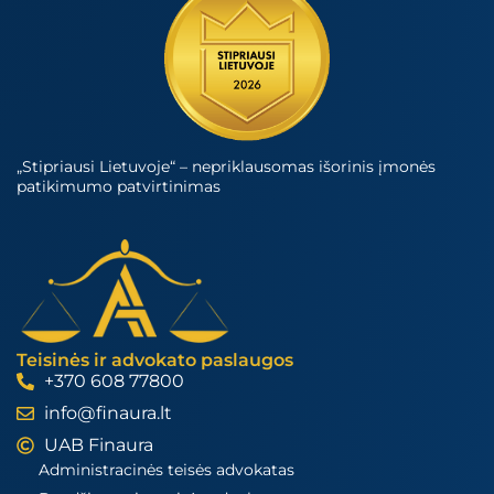
„Stipriausi Lietuvoje“ – nepriklausomas išorinis įmonės
patikimumo patvirtinimas
Teisinės ir advokato paslaugos
+370 608 77800
info@finaura.lt
UAB Finaura
Administracinės teisės advokatas