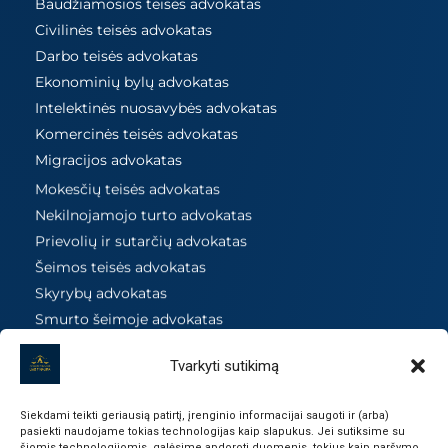
Baudžiamosios teisės advokatas
Civilinės teisės advokatas
Darbo teisės advokatas
Ekonominių bylų advokatas
Intelektinės nuosavybės advokatas
Komercinės teisės advokatas
Migracijos advokatas
Mokesčių teisės advokatas
Nekilnojamojo turto advokatas
Prievolių ir sutarčių advokatas
Šeimos teisės advokatas
Skyrybų advokatas
Smurto šeimoje advokatas
Viešųjų pirkimų advokatas
Tvarkyti sutikimą
Žemės teisės advokatas
Siekdami teikti geriausią patirtį, įrenginio informacijai saugoti ir (arba)
© 2010 – 2025 UAB Finaura. Visos teisės saugomos.
pasiekti naudojame tokias technologijas kaip slapukus. Jei sutiksime su
šiomis technologijomis, galėsime apdoroti duomenis, tokius kaip naršymo