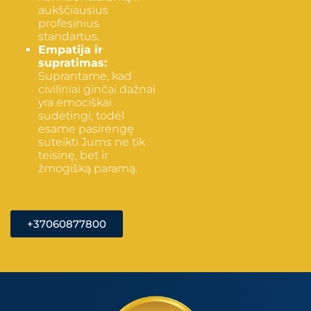
aukščiausius
profesinius
standartus.
Empatija ir
supratimas:
Suprantame, kad
civiliniai ginčai dažnai
yra emociškai
sudėtingi, todėl
esame pasirengę
suteikti Jums ne tik
teisinę, bet ir
žmogišką paramą.
+37060877800