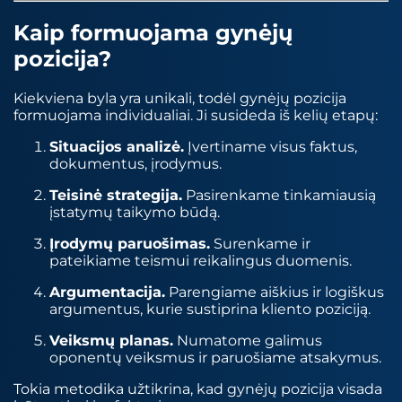
Kaip formuojama gynėjų
pozicija?
Kiekviena byla yra unikali, todėl gynėjų pozicija
formuojama individualiai. Ji susideda iš kelių etapų:
Situacijos analizė.
Įvertiname visus faktus,
dokumentus, įrodymus.
Teisinė strategija.
Pasirenkame tinkamiausią
įstatymų taikymo būdą.
Įrodymų paruošimas.
Surenkame ir
pateikiame teismui reikalingus duomenis.
Argumentacija.
Parengiame aiškius ir logiškus
argumentus, kurie sustiprina kliento poziciją.
Veiksmų planas.
Numatome galimus
oponentų veiksmus ir paruošiame atsakymus.
Tokia metodika užtikrina, kad gynėjų pozicija visada