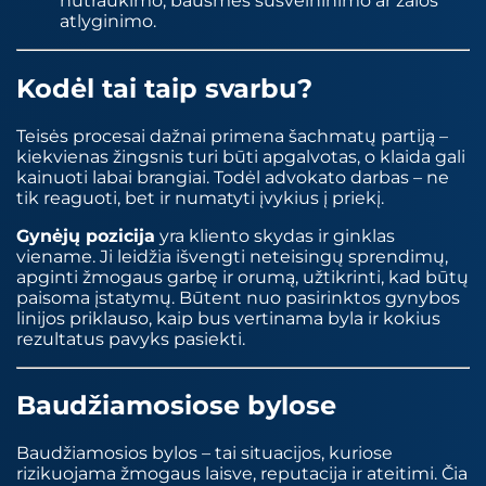
nutraukimo, bausmės sušvelninimo ar žalos
atlyginimo.
Kodėl tai taip svarbu?
Teisės procesai dažnai primena šachmatų partiją –
kiekvienas žingsnis turi būti apgalvotas, o klaida gali
kainuoti labai brangiai. Todėl advokato darbas – ne
tik reaguoti, bet ir numatyti įvykius į priekį.
Gynėjų pozicija
yra kliento skydas ir ginklas
viename. Ji leidžia išvengti neteisingų sprendimų,
apginti žmogaus garbę ir orumą, užtikrinti, kad būtų
paisoma įstatymų. Būtent nuo pasirinktos gynybos
linijos priklauso, kaip bus vertinama byla ir kokius
rezultatus pavyks pasiekti.
Baudžiamosiose bylose
Baudžiamosios bylos – tai situacijos, kuriose
rizikuojama žmogaus laisve, reputacija ir ateitimi. Čia