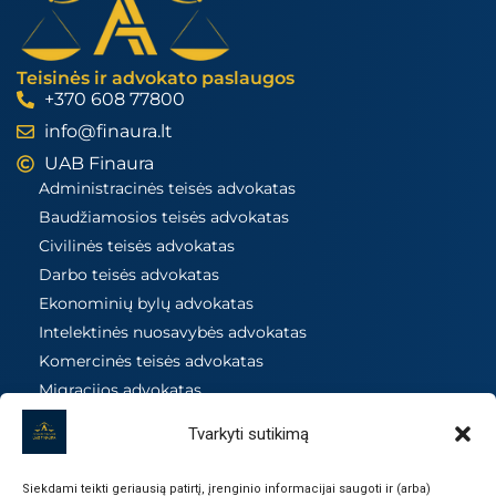
Teisinės ir advokato paslaugos
+370 608 77800
info@finaura.lt
UAB Finaura
Administracinės teisės advokatas
Baudžiamosios teisės advokatas
Civilinės teisės advokatas
Darbo teisės advokatas
Ekonominių bylų advokatas
Intelektinės nuosavybės advokatas
Komercinės teisės advokatas
Migracijos advokatas
Mokesčių teisės advokatas
Tvarkyti sutikimą
Nekilnojamojo turto advokatas
Prievolių ir sutarčių advokatas
Siekdami teikti geriausią patirtį, įrenginio informacijai saugoti ir (arba)