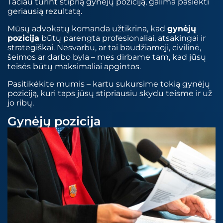
Tačiau turint stiprią gynėjų poziciją, galima pasiekti
geriausią rezultatą.
Mūsų advokatų komanda užtikrina, kad
gynėjų
pozicija
būtų parengta profesionaliai, atsakingai ir
strategiškai. Nesvarbu, ar tai baudžiamoji, civilinė,
šeimos ar darbo byla – mes dirbame tam, kad jūsų
teisės būtų maksimaliai apgintos.
Pasitikėkite mumis – kartu sukursime tokią gynėjų
poziciją, kuri taps jūsų stipriausiu skydu teisme ir už
jo ribų.
Gynėjų pozicija