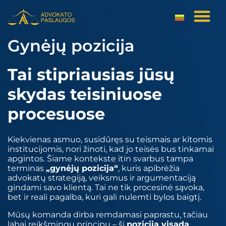
Gynėjų pozicija
Tai stipriausias jūsų
skydas teisiniuose
procesuose
Kiekvienas asmuo, susidūręs su teismais ar kitomis
institucijomis, nori žinoti, kad jo teisės bus tinkamai
apgintos. Šiame kontekste itin svarbus tampa
terminas
„gynėjų pozicija“
, kuris apibrėžia
advokatų strategiją, veiksmus ir argumentaciją
gindami savo klientą. Tai ne tik procesinė sąvoka,
bet ir reali pagalba, kuri gali nulemti bylos baigtį.
Mūsų komanda dirba remdamasi paprastu, tačiau
labai reikšmingu principu – ši
pozicija visada