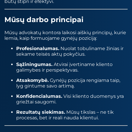
būtų stipri ir efektyvi.
Mūsų darbo principai
Mūsų advokatų kontora laikosi aiškių principų, kurie
lemia, kaip formuojame gynėjų poziciją:
Profesionalumas.
Nuolat tobuliname žinias ir
sekame teisės aktų pokyčius.
Sąžiningumas.
Atvirai įvertiname kliento
galimybes ir perspektyvas.
Atsakomybė.
Gynėjų pozicija rengiama taip,
lyg gintume savo artimą.
Konfidencialumas.
Visi kliento duomenys yra
griežtai saugomi.
Rezultatų siekimas.
Mūsų tikslas – ne tik
procesas, bet ir reali nauda klientui.