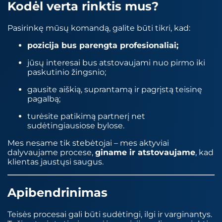
Kodėl verta rinktis mus?
Pasirinkę mūsų komandą, galite būti tikri, kad:
pozicija bus parengta profesionaliai;
jūsų interesai bus atstovaujami nuo pirmo iki
paskutinio žingsnio;
gausite aiškią, suprantamą ir pagrįstą teisinę
pagalbą;
turėsite patikimą partnerį net
sudėtingiausiose bylose.
Mes nesame tik stebėtojai – mes aktyviai
dalyvaujame procese,
giname ir atstovaujame
, kad
klientas jaustųsi saugus.
Apibendrinimas
Teisės procesai gali būti sudėtingi, ilgi ir varginantys.