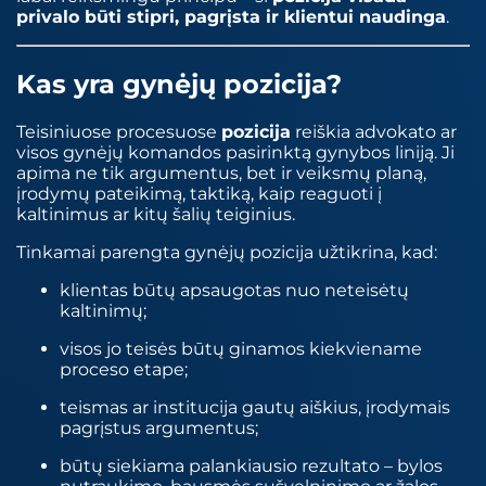
privalo būti stipri, pagrįsta ir klientui naudinga
.
Kas yra gynėjų pozicija?
Teisiniuose procesuose
pozicija
reiškia advokato ar
visos gynėjų komandos pasirinktą gynybos liniją. Ji
apima ne tik argumentus, bet ir veiksmų planą,
įrodymų pateikimą, taktiką, kaip reaguoti į
kaltinimus ar kitų šalių teiginius.
Tinkamai parengta gynėjų pozicija užtikrina, kad:
klientas būtų apsaugotas nuo neteisėtų
kaltinimų;
visos jo teisės būtų ginamos kiekviename
proceso etape;
teismas ar institucija gautų aiškius, įrodymais
pagrįstus argumentus;
būtų siekiama palankiausio rezultato – bylos