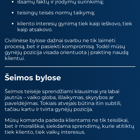
išsamų faktų ir įrodymų surinkimą;
teisingų teisės normų taikymą;
kliento interesų gynimą tiek kaip ieškovo, tiek
kaip atsakovo.
Civilinėse bylose dažnai svarbu ne tik laimėti
procesą, bet ir pasiekti kompromisą. Todėl mūsų
gynėjų pozicija visada orientuota į praktinę naudą
klientui.
Šeimos bylose
Šeimos teisėje sprendžiami klausimai yra labai
jautrūs – vaiko globa, išlaikymas, skyrybos ar
paveldėjimas. Tokiais atvejais būtina itin subtili,
tačiau kartu ir tvirta gynėjų pozicija.
Mūsų komanda padeda klientams ne tik teisiškai,
bet ir morališkai, siekdama sprendimų, kurie atitiktų
tiek kliento, tiek vaikų interesus.