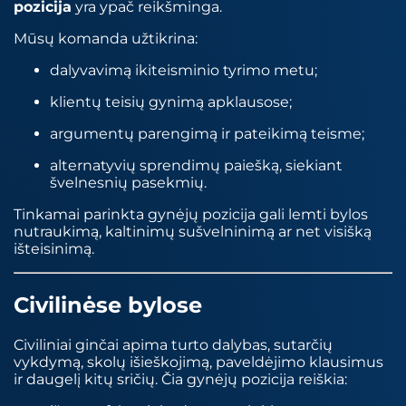
pozicija
yra ypač reikšminga.
Mūsų komanda užtikrina:
dalyvavimą ikiteisminio tyrimo metu;
klientų teisių gynimą apklausose;
argumentų parengimą ir pateikimą teisme;
alternatyvių sprendimų paiešką, siekiant
švelnesnių pasekmių.
Tinkamai parinkta gynėjų pozicija gali lemti bylos
nutraukimą, kaltinimų sušvelninimą ar net visišką
išteisinimą.
Civilinėse bylose
Civiliniai ginčai apima turto dalybas, sutarčių
vykdymą, skolų išieškojimą, paveldėjimo klausimus
ir daugelį kitų sričių. Čia gynėjų pozicija reiškia: