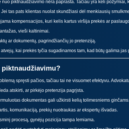
isę nuo piktnaudžiavimo nėra paprasta. Tačiau yra keli požymiai, k
Jei tas pats klientas nuolat skundžiasi dėl menkiausių smulkm
ujama kompensacijos, kuri kelis kartus viršija prekės ar paslaug
ntažas, vieši kaltinimai.
aktų ar dokumentų, pagrindžiančių jo pretenziją.
atvejų, kai prekės tyčia sugadinamos tam, kad būtų galima jas g
ų piktnaudžiavimu?
lemą spręsti pačios, tačiau tai ne visuomet efektyvu. Advokatų
a atskirti, ar pirkėjo pretenzija pagrįsta.
rmuluotas dokumentas gali užkirsti kelią tolimesniems ginčams
artis, komunikaciją, prekių nuotraukas ar ekspertų išvadas.
isminį procesą, gynėjų pozicija tampa lemiama.