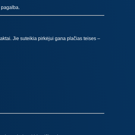
ų pagalba.
 aktai. Jie suteikia pirkėjui gana plačias teises –