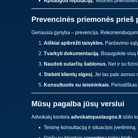
Apsaugoti reputaciją.
Teisinės priemonės g
Prevencinės priemonės prieš 
Geriausia gynyba – prevencija. Rekomenduoja
Aiškiai apibrėžti taisykles.
Pardavimo sąlyg
Tvarkyti dokumentaciją.
Išsaugokite visą 
Naudoti sutarčių šablonus.
Net ir su fizin
Stebėti klientų elgesį.
Jei tas pats asmuo nu
Konsultuotis su teisininkais.
Periodiškas 
Mūsų pagalba jūsų verslui
Advokatų kontora
advokatopaslaugos.lt
siūlo k
Teisinę konsultaciją ir situacijos įvertinimą.
Ginčų su klientais sprendimą taikiu būdu.