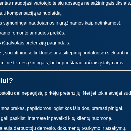
lientas naudojasi vartotojo teisių apsauga ne sąžiningais tikslais. 
gauti kompensaciją ar nuolaidą.
kės sąmoningai naudojamos ir grąžinamos kaip netinkamos).
kamo remonto ar naujos prekės.
išgalvotais pretenzijų pagrindais.
, socialiniuose tinkluose ar atsiliepimų portaluose) siekiant nu
omi ne tik nesąžiningais, bet ir prieštaraujančiais įstatymams.
lui?
stolių dėl nepagrįstų pirkėjų pretenzijų. Net jei tokie atvejai su
tos prekės, papildomos logistikos išlaidos, prarasti pinigai.
gali pasklisti internete ir paveikti kitų klientų nuomonę.
kalauja darbuotojų dėmesio, dokumentų tvarkymo ir atsakymų.