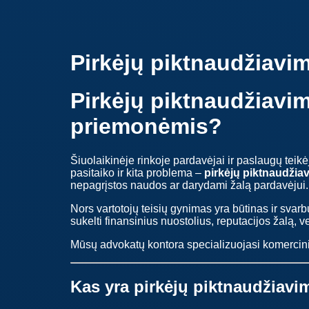
Pirkėjų piktnaudžiavi
Pirkėjų piktnaudžiavim
priemonėmis?
Šiuolaikinėje rinkoje pardavėjai ir paslaugų teikėj
pasitaiko ir kita problema –
pirkėjų piktnaudžia
nepagrįstos naudos ar darydami žalą pardavėjui.
Nors vartotojų teisių gynimas yra būtinas ir svar
sukelti finansinius nuostolius, reputacijos žalą, v
Mūsų advokatų kontora specializuojasi komercinių
Kas yra pirkėjų piktnaudžiavi