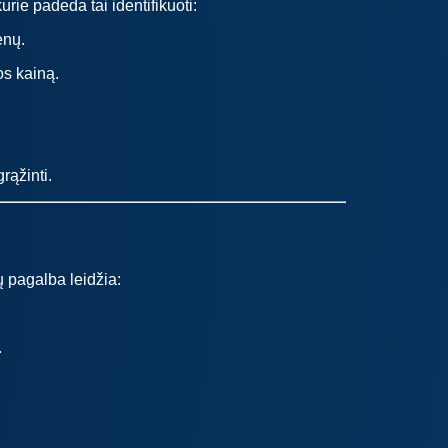
urie padeda tai identifikuoti:
enų.
os kainą.
rąžinti.
 pagalba leidžia:
.