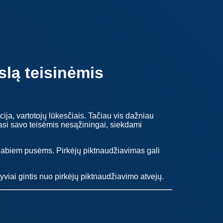
slą teisinėmis
cija, vartotojų lūkesčiais. Tačiau vis dažniau
ojasi savo teisėmis nesąžiningai, siekdami
ti abiem pusėms. Pirkėjų piktnaudžiavimas gali
iai gintis nuo pirkėjų piktnaudžiavimo atvejų.