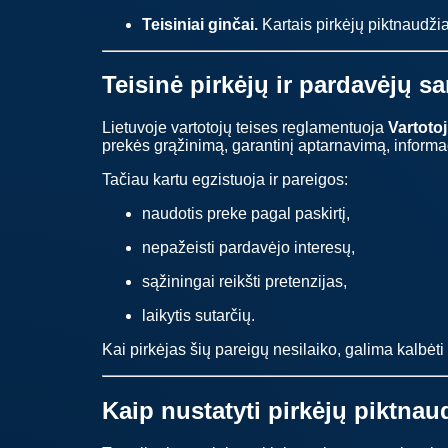
Teisiniai ginčai.
Kartais pirkėjų piktnaudžia
Teisinė pirkėjų ir pardavėjų s
Lietuvoje vartotojų teises reglamentuoja
Vartoto
prekės grąžinimą, garantinį aptarnavimą, informa
Tačiau kartu egzistuoja ir pareigos:
naudotis preke pagal paskirtį,
nepažeisti pardavėjo interesų,
sąžiningai reikšti pretenzijas,
laikytis sutarčių.
Kai pirkėjas šių pareigų nesilaiko, galima kalbėt
Kaip nustatyti pirkėjų piktna