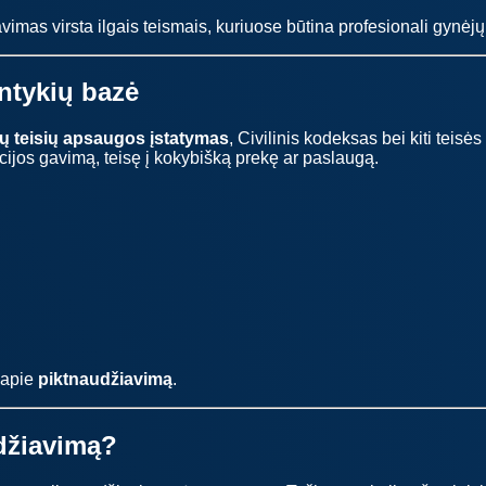
vimas virsta ilgais teismais, kuriuose būtina profesionali gynėj
antykių bazė
jų teisių apsaugos įstatymas
, Civilinis kodeksas bei kiti teisės
cijos gavimą, teisę į kokybišką prekę ar paslaugą.
i apie
piktnaudžiavimą
.
udžiavimą?