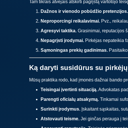
Tam tikrais atvejais atskirti pagrįstą vartotojo te
Dažnos ir vienodo pobūdžio pretenzijos.
Neproporcingi reikalavimai.
Pvz., reikala
Agresyvi taktika.
Grasinimai, reputacijos ša
Nepagrįsti įrodymai.
Pirkėjas nepateikia f
Sąmoningas prekių gadinimas.
Pasitaiko 
Ką daryti susidūrus su pirkėj
Mūsų praktika rodo, kad įmonės dažnai bando prob
Teisingai įvertinti situaciją.
Advokatas paded
Parengti oficialų atsakymą.
Tinkamai sufo
Surinkti įrodymus.
Įskaitant sąskaitas, sut
Atstovauti teisme.
Jei ginčas perauga į te