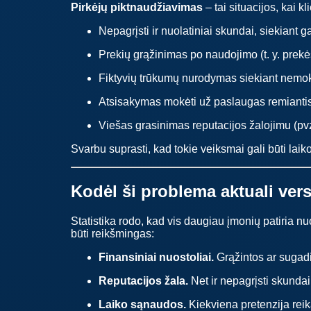
Pirkėjų piktnaudžiavimas
– tai situacijos, kai k
Nepagrįsti ir nuolatiniai skundai, siekiant 
Prekių grąžinimas po naudojimo (t. y. pre
Fiktyvių trūkumų nurodymas siekiant nemo
Atsisakymas mokėti už paslaugas remiantis 
Viešas grasinimas reputacijos žalojimu (pvz.
Svarbu suprasti, kad tokie veiksmai gali būti laik
Kodėl ši problema aktuali vers
Statistika rodo, kad vis daugiau įmonių patiria nuo
būti reikšmingas:
Finansiniai nuostoliai.
Grąžintos ar sugadin
Reputacijos žala.
Net ir nepagrįsti skundai 
Laiko sąnaudos.
Kiekviena pretenzija rei