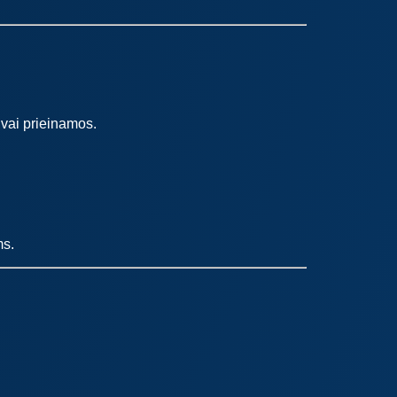
gvai prieinamos.
ms.