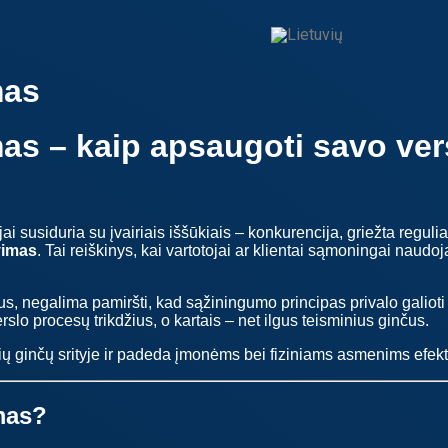
mas
as – kaip apsaugoti savo ver
ai susiduria su įvairiais iššūkiais – konkurencija, griežta regulia
vimas
. Tai reiškinys, kai vartotojai ar klientai sąmoningai naud
bus, negalima pamiršti, kad sąžiningumo principas privalo galio
erslo procesų trikdžius, o kartais – net ilgus teisminius ginčus.
 ginčų srityje ir padeda įmonėms bei fiziniams asmenims efektyv
mas?