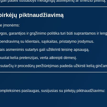
ali padėti sustabdyti melagingų atsiliepimų ar šmeižto plitimą.
pirkėjų piktnaudžiavimą
me įmonėms:
os, garantijos ir grąžinimo politika turi būti suprantamos ir len
bendravimą su klientais, sąskaitas, pristatymo įrodymus.
iais asmenimis sutartys gali užtikrinti teisinę apsaugą.
olat kelia pretenzijas, verta atkreipti dėmesį.
sutarčių ir procedūrų peržiūrėjimas padeda užkirsti kelią ginča
ompleksines paslaugas, susijusias su pirkėjų piktnaudžiavimu: