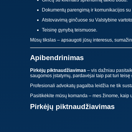
Dokumentų parengimą ir komunikacijos su va
Atstovavimą ginčuose su Valstybine vartoto
Teisinę gynybą teismuose.
Mūsų tikslas – apsaugoti jūsų interesus, sumažinti
Apibendrinimas
Pirkėjų piktnaudžiavimas
– vis dažniau pasitaika
saugomos įstatymų, pardavėjai taip pat turi teisę
Profesionali advokatų pagalba leidžia ne tik sustabd
Pasitikėkite mūsų komanda – mes žinome, kaip už
Pirkėjų piktnaudžiavimas