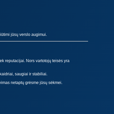
iūtimi jūsų verslo augimui.
ek reputacijai. Nors vartotojų teisės yra
idriai, saugiai ir stabiliai.
avimas netaptų grėsme jūsų sėkmei.