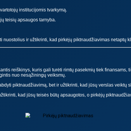
rtotojų institucijomis tvarkymą.
jų teisių apsaugos tarnyba.
 nuostolius ir užtikrinti, kad pirkėjų piktnaudžiavimas netaptų kl
ntis reiškinys, kuris gali turėti rimtų pasekmių tiek finansams, ti
 gintis nuo nesąžiningų veiksmų.
yti piktnaudžiavimą, bet ir užtikrinti, kad jūsų verslas veiktų ska
tikrinti, kad jūsų teisės būtų apsaugotos, o pirkėjų piktnaudži