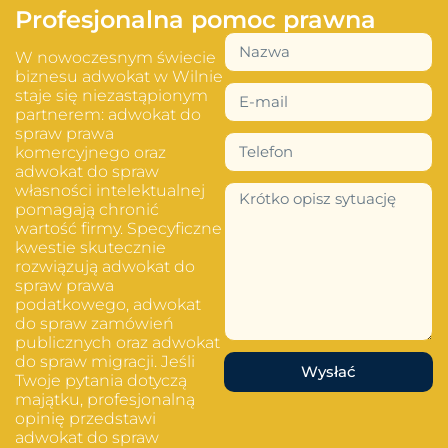
Profesjonalna pomoc prawna
W nowoczesnym świecie
biznesu adwokat w Wilnie
staje się niezastąpionym
partnerem: adwokat do
spraw prawa
komercyjnego oraz
adwokat do spraw
własności intelektualnej
pomagają chronić
wartość firmy. Specyficzne
kwestie skutecznie
rozwiązują adwokat do
spraw prawa
podatkowego, adwokat
do spraw zamówień
publicznych oraz adwokat
do spraw migracji. Jeśli
Wysłać
Twoje pytania dotyczą
majątku, profesjonalną
opinię przedstawi
adwokat do spraw