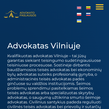
Advokatas Vilniuje
Kvalifikuotas advokatas Vilniuje – tai jūsų
garantas siekiant teisingumo sudėtingiausiuose
teisiniuose procesuose. Sostinėje dirbantis
baudžiamosios teisės advokatas bei ekonominių
bylų advokatas suteiks profesionalią gynyba, o
administracinės teisės advokatas padės
ginčuose su valdžios institucijomis. Šeimos
problemų sprendimui pasitelkiamas šeimos
teisės advokatas arba specializuotas skyrybų
advokatas, o saugumą užtikrina smurto šeimoje
advokatas. Civilinius santykius padeda reguliuoti
civilinės teisės advokatas bei prievolių ir sutarčių