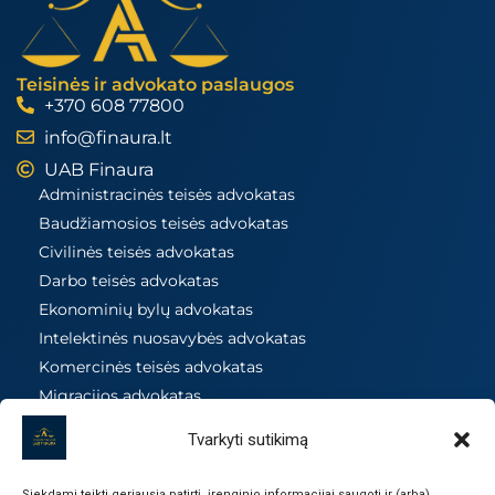
Teisinės ir advokato paslaugos
+370 608 77800
info@finaura.lt
UAB Finaura
Administracinės teisės advokatas
Baudžiamosios teisės advokatas
Civilinės teisės advokatas
Darbo teisės advokatas
Ekonominių bylų advokatas
Intelektinės nuosavybės advokatas
Komercinės teisės advokatas
Migracijos advokatas
Mokesčių teisės advokatas
Tvarkyti sutikimą
Nekilnojamojo turto advokatas
Prievolių ir sutarčių advokatas
Siekdami teikti geriausią patirtį, įrenginio informacijai saugoti ir (arba)