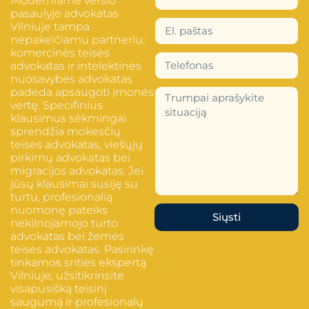
Moderniame verslo
pasaulyje advokatas
Vilniuje tampa
nepakeičiamu partneriu:
komercinės teisės
advokatas ir intelektinės
nuosavybės advokatas
padeda apsaugoti įmonės
vertę. Specifinius
klausimus sėkmingai
sprendžia mokesčių
teisės advokatas, viešųjų
pirkimų advokatas bei
migracijos advokatas. Jei
jūsų klausimai susiję su
turtu, profesionalią
nuomonę pateiks
Siųsti
nekilnojamojo turto
advokatas bei žemės
teisės advokatas. Pasirinkę
tinkamos srities ekspertą
Vilniuje, užsitikrinsite
visapusišką teisinį
saugumą ir profesionalų