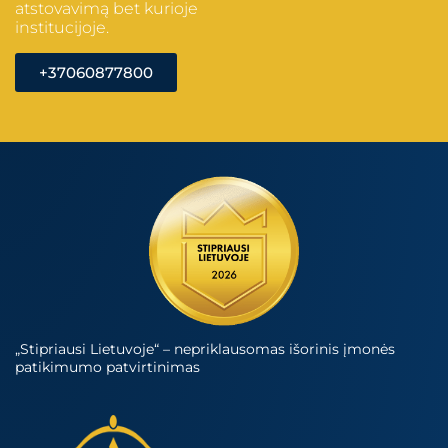
atstovavimą bet kurioje
institucijoje.
+37060877800
„Stipriausi Lietuvoje“ – nepriklausomas išorinis įmonės
patikimumo patvirtinimas