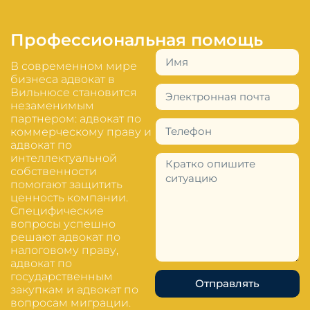
Профессиональная помощь
В современном мире
бизнеса адвокат в
Вильнюсе становится
незаменимым
партнером: адвокат по
коммерческому праву и
адвокат по
интеллектуальной
собственности
помогают защитить
ценность компании.
Специфические
вопросы успешно
решают адвокат по
налоговому праву,
адвокат по
государственным
Отправлять
закупкам и адвокат по
вопросам миграции.