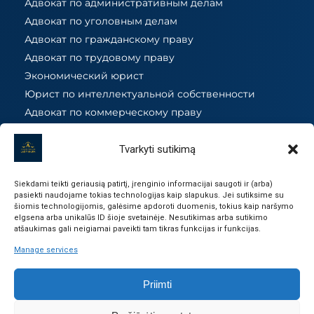
Адвокат по административным делам
Адвокат по уголовным делам
Адвокат по гражданскому праву
Адвокат по трудовому праву
Экономический юрист
Юрист по интеллектуальной собственности
Адвокат по коммерческому праву
Юрист по вопросам миграции
Налоговый юрист
Tvarkyti sutikimą
Юрист по недвижимости
Юрист по обязательствам и контрактам
Siekdami teikti geriausią patirtį, įrenginio informacijai saugoti ir (arba)
pasiekti naudojame tokias technologijas kaip slapukus. Jei sutiksime su
Адвокат по семейному праву
šiomis technologijomis, galėsime apdoroti duomenis, tokius kaip naršymo
elgsena arba unikalūs ID šioje svetainėje. Nesutikimas arba sutikimo
Адвокат по разводам
atšaukimas gali neigiamai paveikti tam tikras funkcijas ir funkcijas.
Адвокат по домашнему насилию
Manage services
Юрист по государственным закупкам
Юрист по земельному праву
Priimti