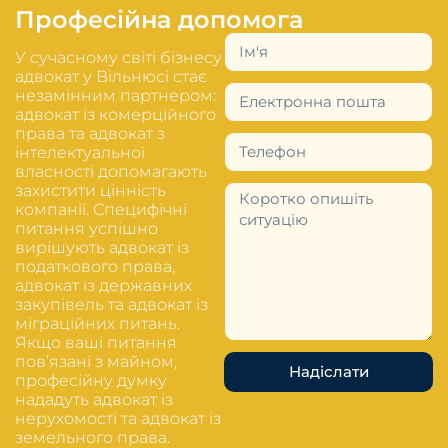
Професійна допомога
У сучасному світі бізнесу
адвокат у Вільнюсі стає
незамінним партнером:
адвокат із комерційного
права та адвокат з
інтелектуальної
власності допомагають
захистити цінність
компанії. Специфічні
питання успішно
вирішують адвокат із
податкового права,
адвокат із державних
закупівель та адвокат із
міграційних питань.
Якщо ваші питання
пов’язані з майном,
Надіслати
професійну думку
нададуть адвокат із
нерухомості та адвокат із
земельного права.